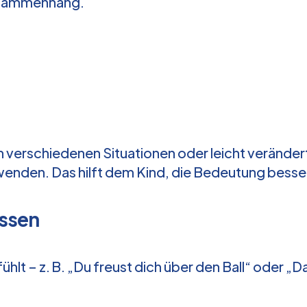
 Zusammenhang.
 verschiedenen Situationen oder leicht verändert
enden. Das hilft dem Kind, die Bedeutung besse
assen
hlt – z. B. „Du freust dich über den Ball“ oder „Da