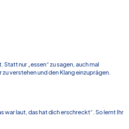
. Statt nur „essen“ zu sagen, auch mal
r zu verstehen und den Klang einzuprägen.
s war laut, das hat dich erschreckt“. So lernt Ihr