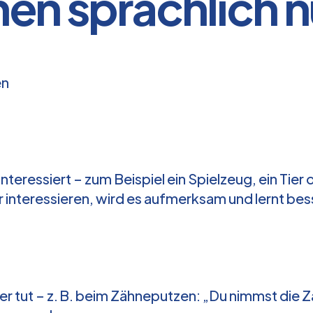
nen sprachlich 
en
 interessiert – zum Beispiel ein Spielzeug, ein Ti
r interessieren, wird es aufmerksam und lernt bes
 oder tut – z. B. beim Zähneputzen: „Du nimmst di