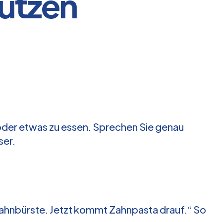
nutzen
er oder etwas zu essen. Sprechen Sie genau
ser.
e Zahnbürste. Jetzt kommt Zahnpasta drauf.“ So