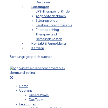
Das Team
Leistungen
LRS-Therapie für Kinder
Angebote der Praxis
Störungsbilder
Parallele Sprachtherapie
Elterncoaching
Therapie- und
Beratungskosten
Kontakt & Anmeldung
Karriere
Beratungsgespräch buchen
✕
Home
Über uns
Unsere Praxis
Das Team
Leistungen