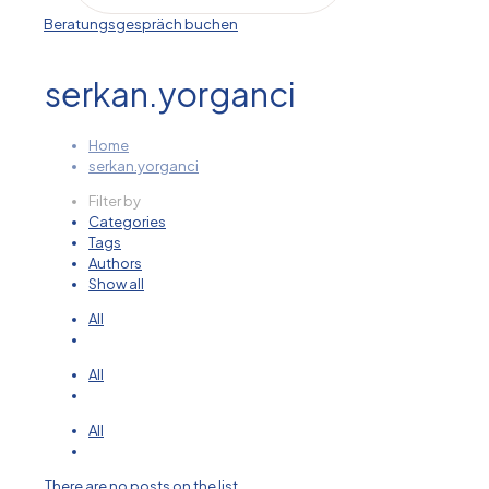
Beratungsgespräch buchen
serkan.yorganci
Home
serkan.yorganci
Filter by
Categories
Tags
Authors
Show all
All
All
All
There are no posts on the list.