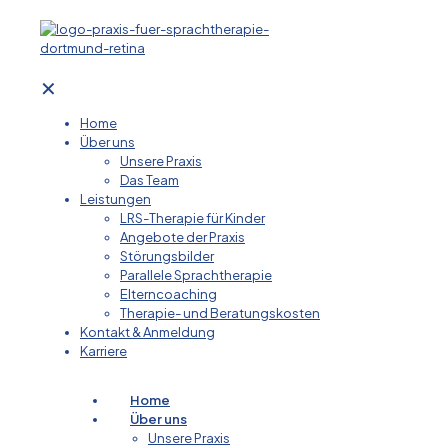
✕
Home
Über uns
Unsere Praxis
Das Team
Leistungen
LRS-Therapie für Kinder
Angebote der Praxis
Störungsbilder
Parallele Sprachtherapie
Elterncoaching
Therapie- und Beratungskosten
Kontakt & Anmeldung
Karriere
Home
Über uns
Unsere Praxis