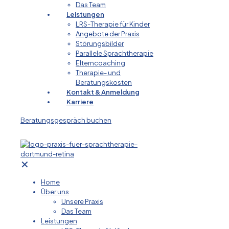
Das Team
Leistungen
LRS-Therapie für Kinder
Angebote der Praxis
Störungsbilder
Parallele Sprachtherapie
Elterncoaching
Therapie- und
Beratungskosten
Kontakt & Anmeldung
Karriere
Beratungsgespräch buchen
✕
Home
Über uns
Unsere Praxis
Das Team
Leistungen