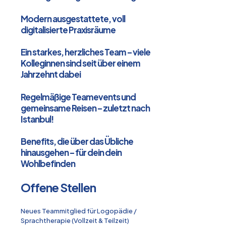
Modern ausgestattete, voll
digitalisierte Praxisräume
Ein starkes, herzliches Team – viele
Kolleginnen sind seit über einem
Jahrzehnt dabei
Regelmäßige Teamevents und
gemeinsame Reisen – zuletzt nach
Istanbul!
Benefits, die über das Übliche
hinausgehen – für dein dein
Wohlbefinden
Offene Stellen
Neues Teammitglied für Logopädie /
Sprachtherapie (Vollzeit & Teilzeit)