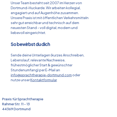
Unser Team besteht seit 2007 im Herzen von
Dortmund-Huckarde. Wir arbeiten kollegial,
engagiert und auf Augenhöhe zusammen.
Unsere Praxis ist mit öffentlichen Verkehrsmitteln
sehr gut erreichbar und technisch auf dem
neuesten Stand – voll digital, modern und
liebevoll eingerichtet.
So bewirbst du dich
Sende deine Unterlagen (kurzes Anschreiben,
Lebenslauf, relevante Nachweise,
frühestmöglicher Start & gewünschter
Stundenumfang) per E-Mail an
info@sprachtherapie-dortmund.com
oder
nutze unser
Kontaktformular
.
Praxis für Sprachtherapie
Rahmer Str. 11 - 13
44369 Dortmund