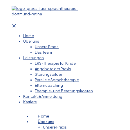
✕
Home
Über uns
Unsere Praxis
Das Team
Leistungen
LRS-Therapie für Kinder
Angebote der Praxis
Störungsbilder
Parallele Sprachtherapie
Elterncoaching
Therapie- und Beratungskosten
Kontakt & Anmeldung
Karriere
Home
Über uns
Unsere Praxis