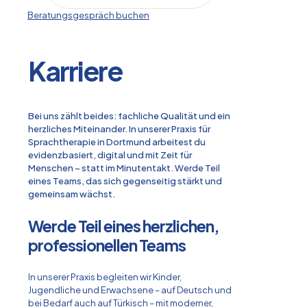
Beratungsgespräch buchen
Karriere
Bei uns zählt beides: fachliche Qualität und ein
herzliches Miteinander. In unserer Praxis für
Sprachtherapie in Dortmund arbeitest du
evidenzbasiert, digital und mit Zeit für
Menschen – statt im Minutentakt. Werde Teil
eines Teams, das sich gegenseitig stärkt und
gemeinsam wächst.
Werde Teil eines herzlichen,
professionellen Teams
In unserer Praxis begleiten wir Kinder,
Jugendliche und Erwachsene – auf Deutsch und
bei Bedarf auch auf Türkisch – mit moderner,