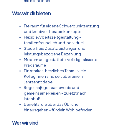
mit Klient:innen
Was wir dir bieten
Freiraum für eigene Schwerpunktsetzung
und kreative Therapiekonzepte
Flexible Arbeitszeitgestaltung –
familienfreundlich und individuell
Steuerfreie Zusatzleistungen und
leistungsbezogene Bezahlung
Modern ausgestattete, voll digitalisierte
Praxisräume
Ein starkes, herzliches Team – viele
Kolleginnen sind seit über einem
Jahrzehnt dabei
Regelmäßige Teamevents und
gemeinsame Reisen – zuletzt nach
Istanbul!
Benefits, die über das Übliche
hinausgehen – für dein Wohlbefinden
Wer wir sind