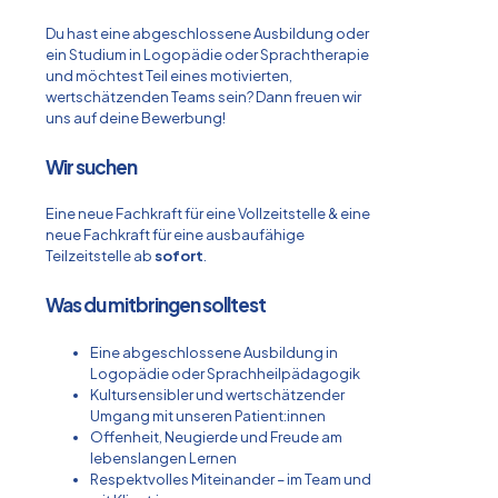
Du hast eine abgeschlossene Ausbildung oder
ein Studium in Logopädie oder Sprachtherapie
und möchtest Teil eines motivierten,
wertschätzenden Teams sein? Dann freuen wir
uns auf deine Bewerbung!
Wir suchen
Eine neue Fachkraft für eine Vollzeitstelle & eine
neue Fachkraft für eine ausbaufähige
Teilzeitstelle ab
sofort
.
Was du mitbringen solltest
Eine abgeschlossene Ausbildung in
Logopädie oder Sprachheilpädagogik
Kultursensibler und wertschätzender
Umgang mit unseren Patient:innen
Offenheit, Neugierde und Freude am
lebenslangen Lernen
Respektvolles Miteinander – im Team und